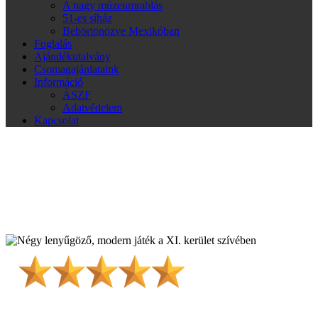
A nagy múzeumrablás
51-es síház
Bebörtönözve Mexikóban
Foglalás
Ajándékutalvány
Csomagajánlataink
Információ
ÁSZF
Adatvédelem
Kapcsolat