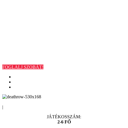
LEGFEJLETTEBB
SZABADULÓSZOB
BUDAPESTEN
FOGLALJ SZOBÁT!
|
JÁTÉKOSSZÁM:
2-6 FŐ