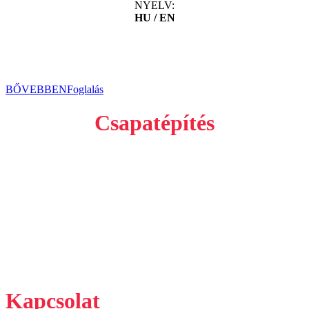
NYELV:
HU / EN
A budapesti bulinegyedben töltött fergeteges éjszaka után sejtitek,
hogy jócskán túllőttetek a célon, mert másnap felébredve semmire
sem emlékeztek…
BŐVEBBEN
Foglalás
Csapatépítés
Gellért Escape szeretettel vár privát vagy céges csapatokat. A
játékaink megoldása problémamegoldó képességet és csapatmunkát
igényel, ezáltal, remek csapatépítő program. A játékokban a
csapaton belüli kommunikáció is kiemelt szerephez jut, célszerű
minden kisebb-nagyobb megfigyelést vagy felfedezést megosztani a
többiekkel ahhoz, hogy időben sikeresen teljesíteni tudja a küldetést
a társaság ugyanis a kijutáshoz erős együttműködésre és közös
gondolkodásra van szükség.
Kapcsolat