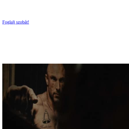
NÉGY LENYŰGÖZŐ, MODERN
JÁTÉK A XI. KERÜLET SZÍVÉBEN
Foglalj szobát!