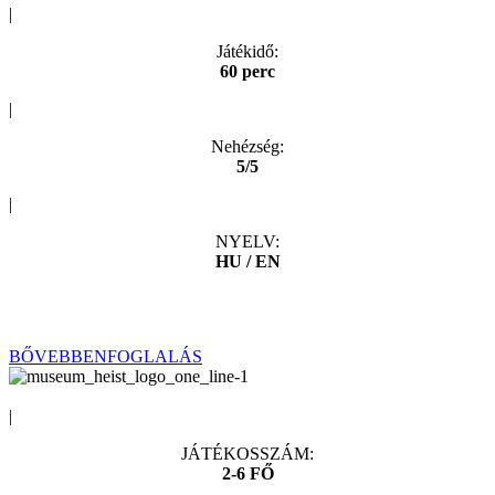
|
Játékidő:
60 perc
|
Nehézség:
5/5
|
NYELV:
HU / EN
A Gellért börtön halálsorán vagytok, és villamosszék általi
halálbüntetés vár rátok. Ma van az utolsó esélyetek a szökésre…
BŐVEBBEN
FOGLALÁS
|
JÁTÉKOSSZÁM:
2-6 FŐ