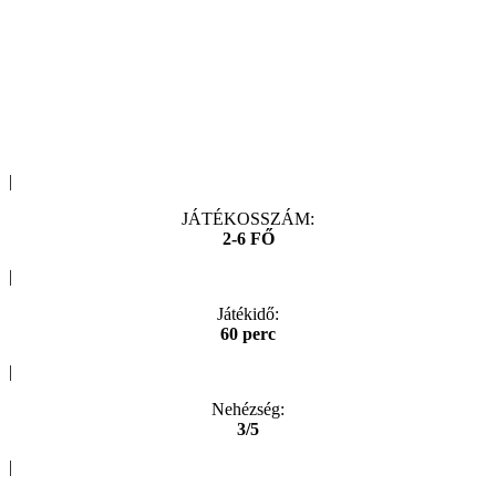
|
JÁTÉKOSSZÁM:
2-6 FŐ
|
Játékidő:
60 perc
|
Nehézség:
3/5
|