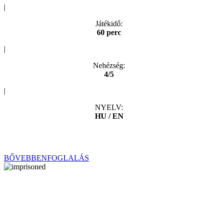
|
Játékidő:
60 perc
|
Nehézség:
4/5
|
NYELV:
HU / EN
Ti, Budapest legjobb műkincstolvaj bandája megbízást kaptok egy
rejtélyes gyűjtőtől egy értékes műkincs elrablására…
BŐVEBBEN
FOGLALÁS