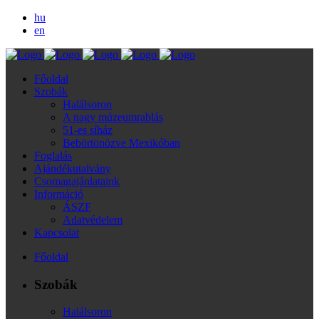
hu
en
Főoldal
Szobák
Halálsoron
A nagy múzeumrablás
51-es síház
Bebörtönözve Mexikóban
Foglalás
Ajándékutalvány
Csomagajánlataink
Információ
ÁSZF
Adatvédelem
Kapcsolat
Főoldal
Szobák
Halálsoron