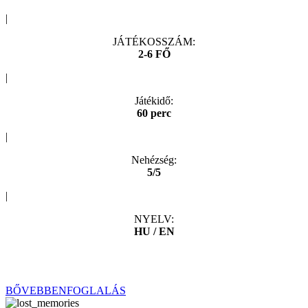
|
JÁTÉKOSSZÁM:
2-6 FŐ
|
Játékidő:
60 perc
|
Nehézség:
5/5
|
NYELV:
HU / EN
Az ötvenes évek Amerikájában, az aspeni síparadicsomban síeltek,
mikor lavina elől egy mindentől távol eső síházba menekültök…
BŐVEBBEN
FOGLALÁS